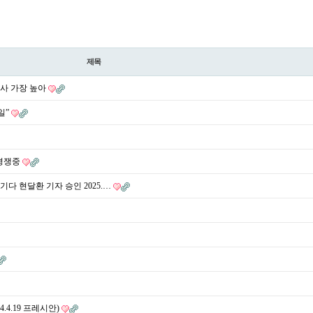
제목
의사 가장 높아
일”
 경쟁중
다 현달환 기자 승인 2025.…
.4.19 프레시안)