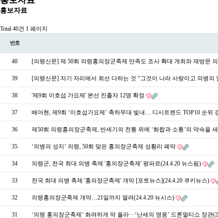
홍보자료
홍보자료
Total 40건
1 페이지
번호
40
[의령신문] 제 50회 의령홍의장군축제 만족도 조사 확대 개최와 재방문 
39
[의령신문] 자기 자리에서 최선 다하는 것 “그것이 나라 사랑이고 의병의 
38
'제9회 이호섭 가요제' 본선 진출자 12명 확정
37
배아현, 제9회 ‘이호섭가요제’ 축하무대 빛내… 디시트렌드 TOP10 순위
36
제50회 의령홍의장군축제, 반세기의 전통 위에 ‘화합과 소통’의 약속을 새기
35
‘의병의 성지’ 의령, 50회 맞은 홍의장군축제 성황리 폐막
34
의령군, 전국 최대 의병 축제 '홍의장군축제' 팡파르(24.4.20 뉴스핌)
33
전국 최대 의병 축제 '홍의장군축제' 개막 [포토뉴스](24.4.20 쿠키뉴스)
32
의령홍의장군축제 개막…21일까지 열려(24.4.20 뉴시스)
31
‘의령 홍의장군축제’ 화려하게 막 올라···‘난세의 영웅’ 드론멀티쇼 장관(24