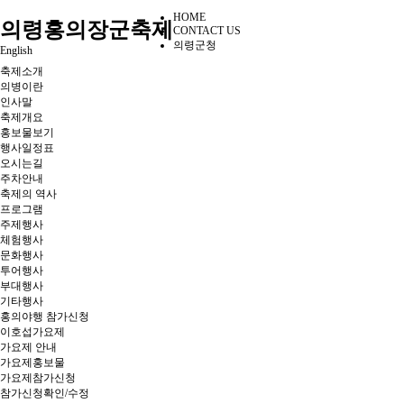
HOME
의령홍의장군축제
CONTACT US
의령군청
English
축제소개
의병이란
인사말
축제개요
홍보물보기
행사일정표
오시는길
주차안내
축제의 역사
프로그램
주제행사
체험행사
문화행사
투어행사
부대행사
기타행사
홍의야행 참가신청
이호섭가요제
가요제 안내
가요제홍보물
가요제참가신청
참가신청확인/수정