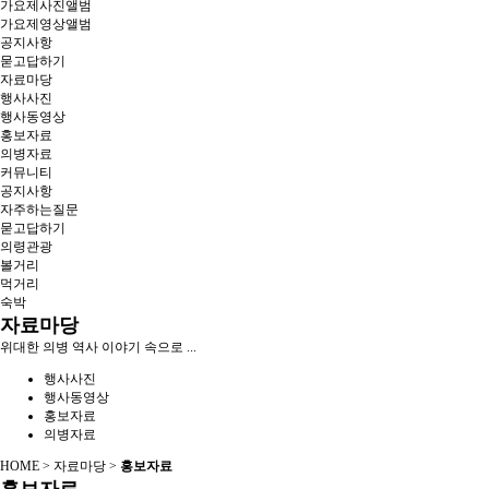
가요제사진앨범
가요제영상앨범
공지사항
묻고답하기
자료마당
행사사진
행사동영상
홍보자료
의병자료
커뮤니티
공지사항
자주하는질문
묻고답하기
의령관광
볼거리
먹거리
숙박
자료마당
위대한 의병 역사 이야기 속으로 ...
행사사진
행사동영상
홍보자료
의병자료
HOME > 자료마당 >
홍보자료