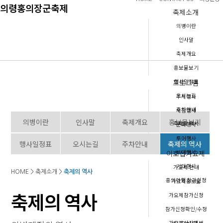
의령홍의장군축제
축제소개
의병이란
인사말
축제개요
축제소개
홍보물보기
프로그램
행사일정표
위대한 의병 역사 이야기 속으로 ...
오시는길
주제행사
주차안내
체험행사
의병이란
인사말
축제개요
홍보물보기
축제의 역사
문화행사
투어행사
행사일정표
오시는길
주차안내
축제의 역사
이호섭가요제
부대행사
기타행사
가요제 안내
HOME > 축제소개 >
축제의 역사
홍의야행 참가신청
가요제홍보물
축제의 역사
가요제참가신청
참가신청확인/수정
가요제사진앨범