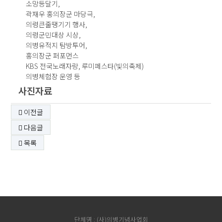
소망등달기,
곽재우 홍의장군 마당극,
의령큰줄땡기기 행사,
의령군민대상 시상,
의병유적지 탐방투어,
홍의장군 퍼포먼스
KBS 전국노래자랑, 루미페스타(빛의축제)
의병체험장 운영 등
사진자료
이전글
다음글
목록
단체명 : (사)의병기념사업회