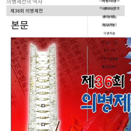
의병제전의 역사
자료마당
가요제영상앨범
행사사진
제36회 의병제전
공지사항
행사동영상
본문
묻고답하기
홍보자료
의병자료
커뮤니티
공지사항
자주하는질문
묻고답하기
의령관광
볼거리
먹거리
숙박